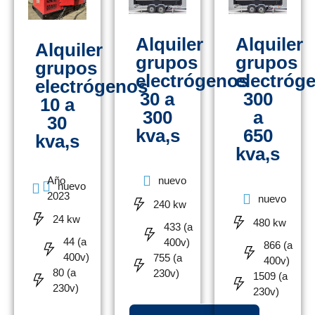
Alquiler
Alquiler
Alquiler
grupos
grupos
grupos
electrógenos
electróg
electrógenos
30 a
300
10 a
300
a
30
kva,s
650
kva,s
kva,s
nuevo
Año
nuevo
2023
nuevo
240 kw
24 kw
480 kw
433 (a
44 (a
400v)
866 (a
400v)
755 (a
400v)
80 (a
230v)
1509 (a
230v)
230v)