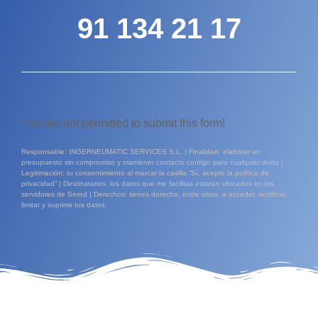
91 134 21 17
You are not permitted to submit this form!
Responsable: INGERNEUMATIC SERVICES S.L. | Finalidad: elaborar un
presupuesto sin compromiso y mantener contacto contigo para cualquier duda |
Legitimación: tu consentimiento al marcar la casilla “Sí, acepto la política de
privacidad” | Destinatarios: los datos que me facilitas estarán ubicados en los
servidores de Sered | Derechos: tienes derecho, entre otros, a acceder, rectificar,
limitar y suprimir tus datos.