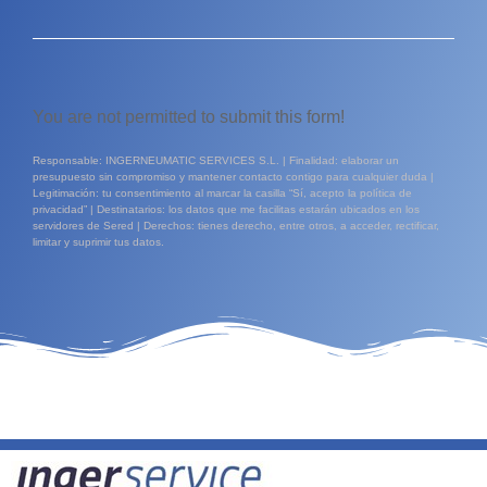
You are not permitted to submit this form!
Responsable: INGERNEUMATIC SERVICES S.L. | Finalidad: elaborar un
presupuesto sin compromiso y mantener contacto contigo para cualquier duda |
Legitimación: tu consentimiento al marcar la casilla “Sí, acepto la política de
privacidad” | Destinatarios: los datos que me facilitas estarán ubicados en los
servidores de Sered | Derechos: tienes derecho, entre otros, a acceder, rectificar,
limitar y suprimir tus datos.