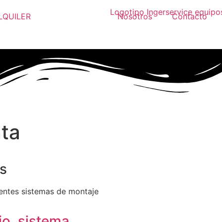
LQUILER
POSTVENTA
Nosotros
Contacto
ta
es
entes sistemas de montaje
io, sistema