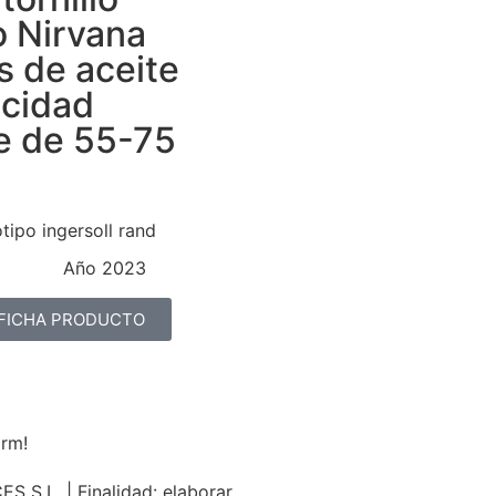
o Nirvana
s de aceite
ocidad
le de 55-75
Año 2023
 FICHA PRODUCTO
orm!
S.L. | Finalidad: elaborar