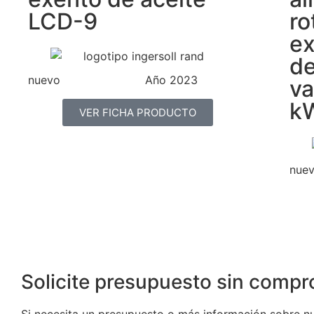
LCD-9
ro
ex
de
nuevo
Año 2023
va
k
VER FICHA PRODUCTO
nue
Solicite presupuesto sin comp