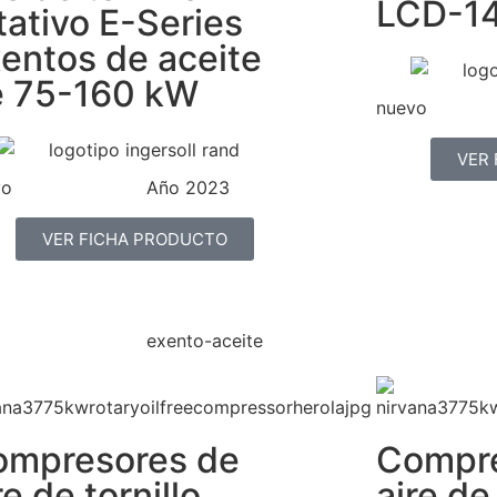
LCD-1
tativo E-Series
entos de aceite
e 75-160 kW
nuevo
VER
vo
Año 2023
VER FICHA PRODUCTO
exento-aceite
ompresores de
Compre
re de tornillo
aire de 