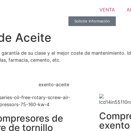
VENTA
A
Solicite Información
de Aceite
or garantía de su clase y el mejor coste de mantenimiento. 
das, farmacia, cemento, etc.
exento-aceite
Compre
ompresores de
exento
re de tornillo