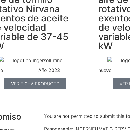
tativo Nirvana
rotativ
entos de aceite
exento
 velocidad
de vel
riable de 37-45
variab
W
kW
vo
Año 2023
nuevo
VER FICHA PRODUCTO
VER
romiso
You are not permitted to submit this f
Responsable: INGERNEUMATIC SERVICES 