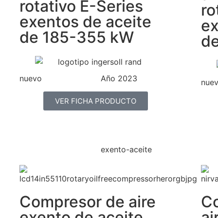
rotativo E-Series
ro
exentos de aceite
ex
de 185-355 kW
d
nuevo
Año 2023
nue
VER FICHA PRODUCTO
exento-aceite
Compresor de aire
C
exento de aceite
ai