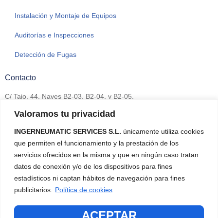
Instalación y Montaje de Equipos
Auditorías e Inspecciones
Detección de Fugas
Contacto
C/ Tajo, 44, Naves B2-03, B2-04, y B2-05.
Polígono Industrial La Raya
Valoramos tu privacidad
Camarma de Esteruelas
28816 Madrid
INGERNEUMATIC SERVICES S.L.
únicamente utiliza cookies
que permiten el funcionamiento y la prestación de los
+34 911 342 117
servicios ofrecidos en la misma y que en ningún caso tratan
datos de conexión y/o de los dispositivos para fines
estadísticos ni captan hábitos de navegación para fines
publicitarios.
Política de cookies
Copyright © 2021 Ingerservice.com
ACEPTAR