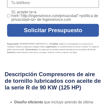
Sí, acepto la<a
href="http://ingerservice.com/privacidad">política de
privacidad</a> de Ingerservice.com
Solicitar Presupuesto
Responsable:
INGERNEUMATIC SERVICES S.L. |
Finalidad:
elaborar un presupuesto sin compromiso y
mantener contacto contigo para cualquier duda |
Legitimación:
tu consentimiento al marcar la casilla “Sí, acepto la
política de privacidad” |
Destinatarios:
los datos que me facilitas estarán ubicados en los servidores de Sered |
Derechos:
tienes derecho, entre otros, a acceder, rectificar, limitar y suprimir tus datos.
Descripción Compresores de aire
de tornillo lubricados con aceite de
la serie R de 90 KW (125 HP)
Diseño eficiente
que incluye airends de última