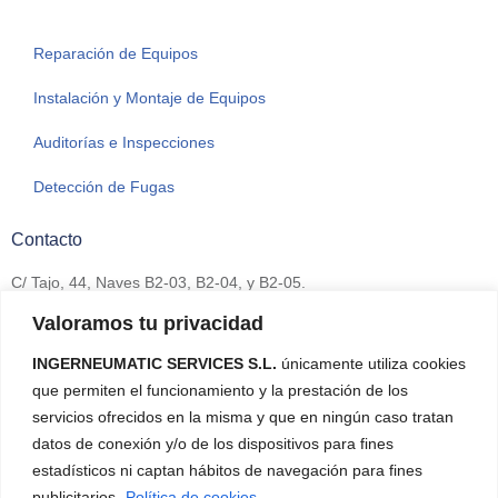
Reparación de Equipos
Instalación y Montaje de Equipos
Auditorías e Inspecciones
Detección de Fugas
Contacto
C/ Tajo, 44, Naves B2-03, B2-04, y B2-05.
Polígono Industrial La Raya
Valoramos tu privacidad
Camarma de Esteruelas
28816 Madrid
INGERNEUMATIC SERVICES S.L.
únicamente utiliza cookies
que permiten el funcionamiento y la prestación de los
+34 911 342 117
servicios ofrecidos en la misma y que en ningún caso tratan
datos de conexión y/o de los dispositivos para fines
estadísticos ni captan hábitos de navegación para fines
publicitarios.
Política de cookies