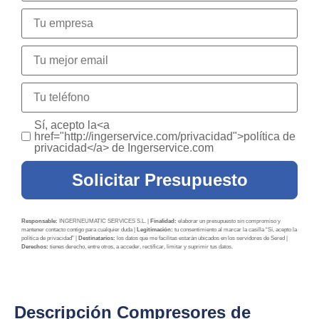
Sí, acepto la<a
href="http://ingerservice.com/privacidad">política de
privacidad</a> de Ingerservice.com
Solicitar Presupuesto
Responsable:
INGERNEUMATIC SERVICES S.L. |
Finalidad:
elaborar un presupuesto sin compromiso y
mantener contacto contigo para cualquier duda |
Legitimación:
tu consentimiento al marcar la casilla “Sí, acepto la
política de privacidad” |
Destinatarios:
los datos que me facilitas estarán ubicados en los servidores de Sered |
Derechos:
tienes derecho, entre otros, a acceder, rectificar, limitar y suprimir tus datos.
Descripción Compresores de