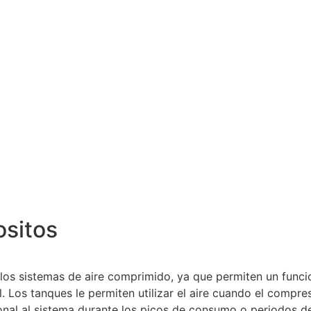
ositos
los sistemas de aire comprimido, ya que permiten un funci
 Los tanques le permiten utilizar el aire cuando el compre
onal al sistema durante los picos de consumo o periodos de u