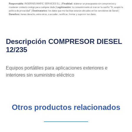
Responsable:
INGERNEUMATIC SERVICES S.L. |
Finalidad:
elaborar un presupuesto sin compromiso y
mantener contacto contigo para cualquier duda |
Legitimación:
tu consentimiento al marcar la casilla “Sí, acepto la
política de privacidad” |
Destinatarios:
los datos que me facilitas estarán ubicados en los servidores de Sered |
Derechos:
tienes derecho, entre otros, a acceder, rectificar, limitar y suprimir tus datos.
Descripción COMPRESOR DIESEL
12/235
Equipos portátiles para aplicaciones exteriores e
interiores sin suministro eléctrico
Otros productos relacionados