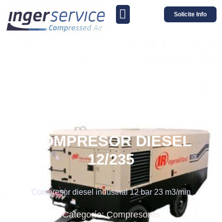
Solicite Info
COMPRESOR DIESEL
12/235
Compresor diesel industrial 12 bar 23 m3/min
Categoría:
Compresores