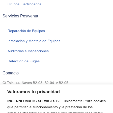
Grupos Electrógenos
Servicios Postventa
Reparación de Equipos
Instalación y Montaje de Equipos
Auditorías e Inspecciones
Detección de Fugas
Contacto
C/ Tajo, 44, Naves B2-03, B2-04, y B2-05.
Polígono Industrial La Raya
Valoramos tu privacidad
Camarma de Esteruelas
28816 Madrid
INGERNEUMATIC SERVICES S.L.
únicamente utiliza cookies
que permiten el funcionamiento y la prestación de los
+34 911 342 117
servicios ofrecidos en la misma y que en ningún caso tratan