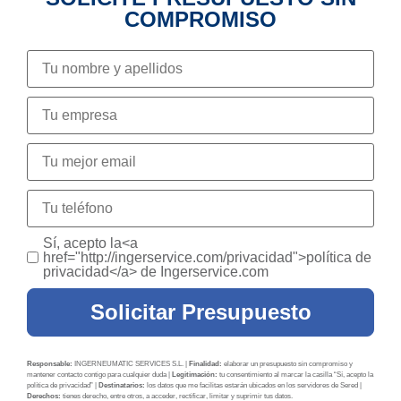
COMPROMISO
Sí, acepto la<a
href="http://ingerservice.com/privacidad">política de
privacidad</a> de Ingerservice.com
Solicitar Presupuesto
Responsable:
INGERNEUMATIC SERVICES S.L. |
Finalidad:
elaborar un presupuesto sin compromiso y
mantener contacto contigo para cualquier duda |
Legitimación:
tu consentimiento al marcar la casilla “Sí, acepto la
política de privacidad” |
Destinatarios:
los datos que me facilitas estarán ubicados en los servidores de Sered |
Derechos:
tienes derecho, entre otros, a acceder, rectificar, limitar y suprimir tus datos.