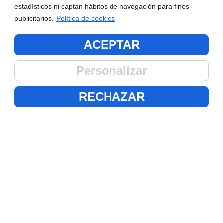
estadísticos ni captan hábitos de navegación para fines
Alquiler de Equipos
publicitarios.
Política de cookies
ACEPTAR
Compresores
Tratamiento de Aire
Personalizar
Control de Temperatura
RECHAZAR
Grupos Electrógenos
Servicios Postventa
Reparación de Equipos
Instalación y Montaje de Equipos
Auditorías e Inspecciones
Detección de Fugas